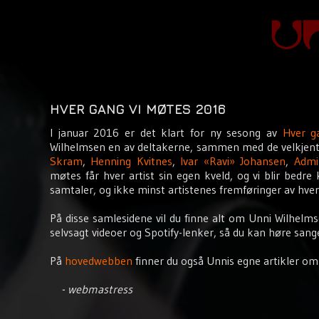
HVER GANG VI MØTES 2016
I januar 2016 er det klart for ny sesong av
Hver g
Wilhelmsen en av deltakerne, sammen med de velkjent
Skram
,
Henning Kvitnes
,
Ivar «Ravi» Johansen
,
Admi
møtes får hver artist sin egen kveld, og vi blir bed
samtaler, og ikke minst artistenes fremføringer av hve
På disse samlesidene vil du finne alt om Unni Wilhelms
Laik
selvsagt videoer og Spotify-lenker, så du kan høre sang
dæt
På
hovedwebben
finner du også Unnis egne artikler om 
Farmors
- webmastress
hus