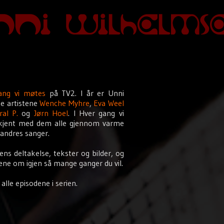
ang vi møtes
på TV2. I år er Unni
e artistene
Wenche Myhre
,
Eva Weel
ral P.
og
Jørn Hoel
. I Hver gang vi
re kjent med dem alle gjennom varme
randres sanger.
ens deltakelse, tekster og bilder, og
ene om igjen så mange ganger du vil.
alle episodene i serien.