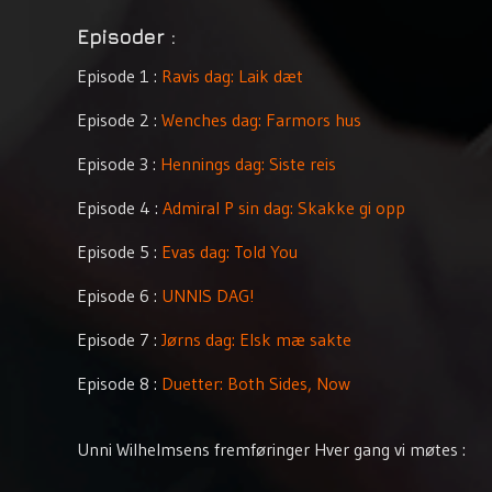
Siste
Episoder :
reis
Episode 1 :
Ravis dag: Laik dæt
Skakke
Episode 2 :
Wenches dag: Farmors hus
gi
opp
Episode 3 :
Hennings dag: Siste reis
Told
Episode 4 :
Admiral P sin dag: Skakke gi opp
You
Episode 5 :
Evas dag: Told You
UNNIS
Episode 6 :
UNNIS DAG!
DAG
Episode 7 :
Jørns dag: Elsk mæ sakte
Elsk
Episode 8 :
Duetter: Both Sides, Now
mæ
sakte
Unni Wilhelmsens fremføringer Hver gang vi møtes :
Duetter: