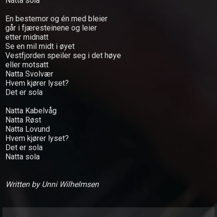
Natta sola
Central
En bestemor og én med bleier
går i fjæresteinene og leier
TRIO
etter midnatt
Se en mil midt i øyet
Hver
Vestfjorden speiler seg i det høye
gang
eller motsatt
Natta Svolvær
vi
Hvem kjører lyset?
møtes
Det er sola
Natta Kabelvåg
Natta Røst
Natta Lovund
Hvem kjører lyset?
Det er sola
Natta sola
Written by Unni Wilhelmsen