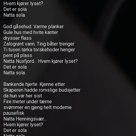
Hvem kjører lyset?
Music
Det er sola
Natta sola
Video
God gåsehud. Varme planker
Gule hus med hvite kanter
Shop
drysser flass
Zalogrønt vann. Ting båter trenger
Lyrics
Ti tusen tørka torskehoder henger
pent på plass
Natta Nusfjord... Hvem kjører lyset?
Photo
Det er sola
Gallery
Natta sola
Art
Bankende hjerte. Kjenne etter
Skaperen hadde romslige budsjetter
Gallery
da hun var her sist
Fire meter under tærne
Socialize
svømmer en gjeng helt moderne
pausefisk
Biography
Natta Henningsvær...
Hvem kjører lyset?
Det er sola
Info